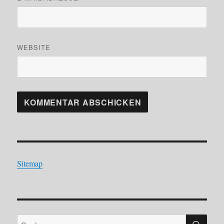
WEBSITE
Sitemap
SU
Suchen