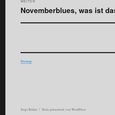
WEITER
Novemberblues, was ist da
Nächster
Beitrag:
Sitemap
Jörgs Bilder
Stolz präsentiert von WordPress