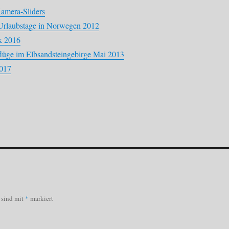
amera-Sliders
 Urlaubstage in Norwegen 2012
k 2016
lüge im Elbsandsteingebirge Mai 2013
017
r sind mit
*
markiert