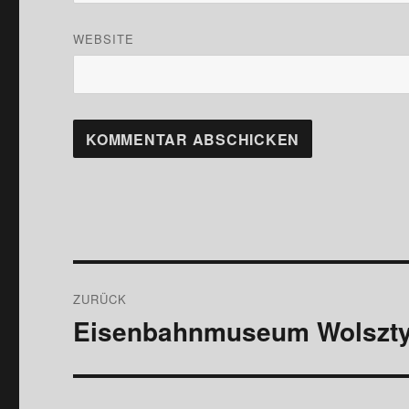
WEBSITE
Beitragsnavigation
ZURÜCK
Eisenbahnmuseum Wolszt
Vorheriger
Beitrag: