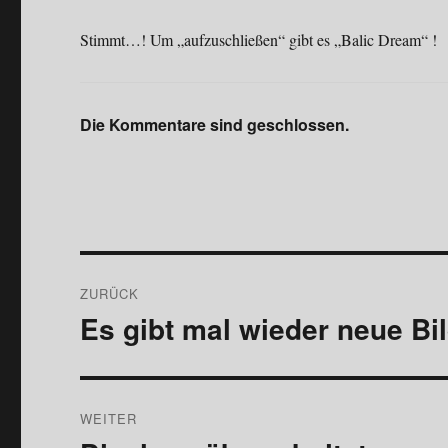
Stimmt…! Um „aufzuschließen“ gibt es „Balic Dream“ !
Die Kommentare sind geschlossen.
Beitragsnavigation
ZURÜCK
Es gibt mal wieder neue Bi
Vorheriger
Beitrag:
WEITER