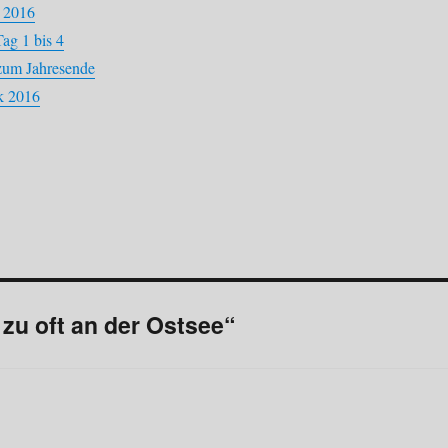
 2016
ag 1 bis 4
zum Jahresende
k 2016
zu oft an der Ostsee“