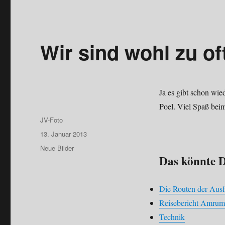
Wir sind wohl zu of
Ja es gibt schon wie
Poel. Viel Spaß be
Autor
JV-Foto
Veröffentlicht
13. Januar 2013
am
Kategorien
Neue Bilder
Das könnte D
Die Routen der Ausf
Reisebericht Amrum
Technik