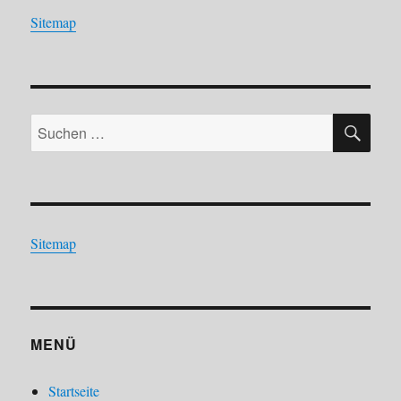
Sitemap
SU
Suchen
nach:
Sitemap
MENÜ
Startseite