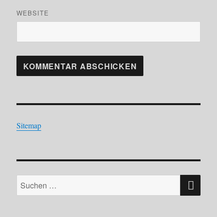
WEBSITE
Sitemap
SU
Suchen
nach: