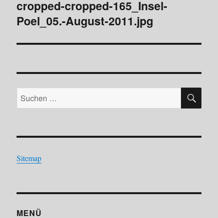
cropped-cropped-165_Insel-
Poel_05.-August-2011.jpg
SU
Suchen
nach:
Sitemap
MENÜ