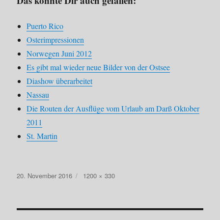
Das könnte Dir auch gefallen:
Puerto Rico
Osterimpressionen
Norwegen Juni 2012
Es gibt mal wieder neue Bilder von der Ostsee
Diashow überarbeitet
Nassau
Die Routen der Ausflüge vom Urlaub am Darß Oktober
2011
St. Martin
Veröffentlicht
Originalgröße
20. November 2016
1200 × 330
am