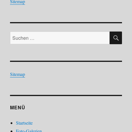
Sitemap
SU
Suchen
nach:
Sitemap
MENÜ
Startseite
Foto-Galerien