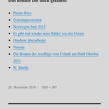
Das könnte Dir auch gefallen:
Puerto Rico
Osterimpressionen
Norwegen Juni 2012
Es gibt mal wieder neue Bilder von der Ostsee
Diashow überarbeitet
Nassau
Die Routen der Ausflüge vom Urlaub am Darß Oktober
2011
St. Martin
Veröffentlicht
Originalgröße
20. November 2016
1200 × 297
am