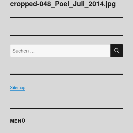
cropped-048_Poel_Juli_2014.jpg
SU
Suchen
nach:
Sitemap
MENÜ