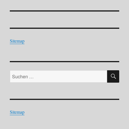
Beitrag:
Sitemap
SU
Suchen
nach:
Sitemap