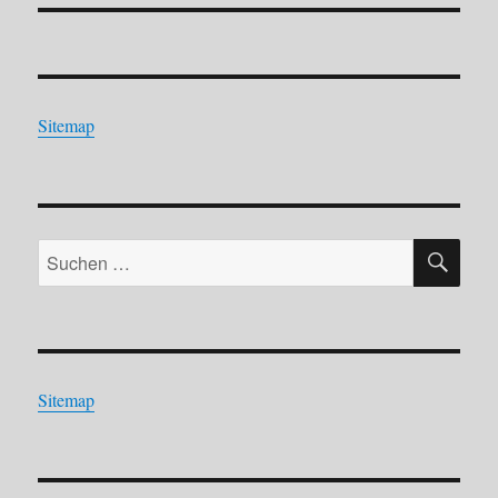
Sitemap
SU
Suchen
nach:
Sitemap