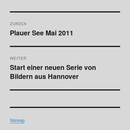
Beitragsnavigation
ZURÜCK
Plauer See Mai 2011
Vorheriger
Beitrag:
WEITER
Start einer neuen Serie von
Nächster
Bildern aus Hannover
Beitrag:
Sitemap