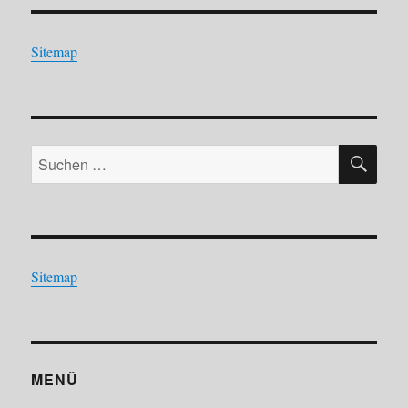
Sitemap
SU
Suchen
nach:
Sitemap
MENÜ