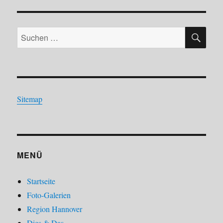
SU
Suchen
nach:
Sitemap
MENÜ
Startseite
Foto-Galerien
Region Hannover
Dies & Das