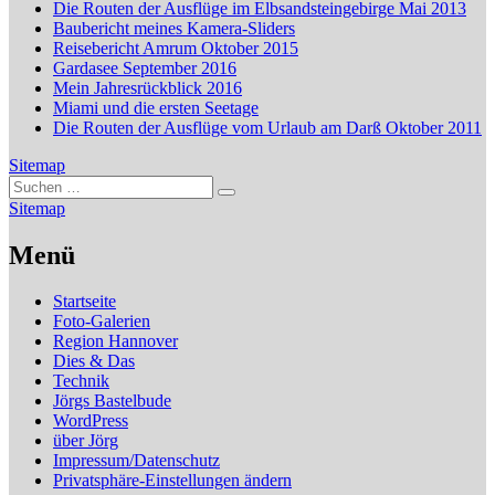
Die Routen der Ausflüge im Elbsandsteingebirge Mai 2013
Baubericht meines Kamera-Sliders
Reisebericht Amrum Oktober 2015
Gardasee September 2016
Mein Jahresrückblick 2016
Miami und die ersten Seetage
Die Routen der Ausflüge vom Urlaub am Darß Oktober 2011
Sitemap
Suchen
Suchen
nach:
Sitemap
Menü
Startseite
Foto-Galerien
Region Hannover
Dies & Das
Technik
Jörgs Bastelbude
WordPress
über Jörg
Impressum/Datenschutz
Privatsphäre-Einstellungen ändern