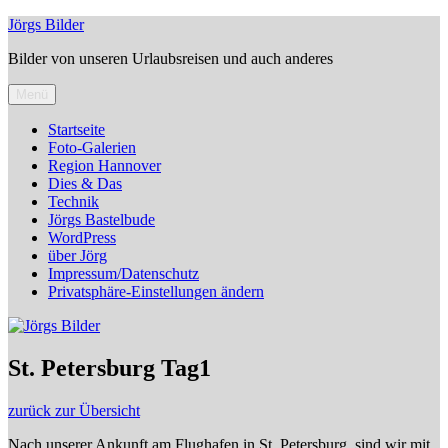
Zum
Jörgs Bilder
Inhalt
Bilder von unseren Urlaubsreisen und auch anderes
springen
Menü
Startseite
Foto-Galerien
Region Hannover
Dies & Das
Technik
Jörgs Bastelbude
WordPress
über Jörg
Impressum/Datenschutz
Privatsphäre-Einstellungen ändern
St. Petersburg Tag1
zurück zur Übersicht
Nach unserer Ankunft am Flughafen in St. Petersburg, sind wir mit