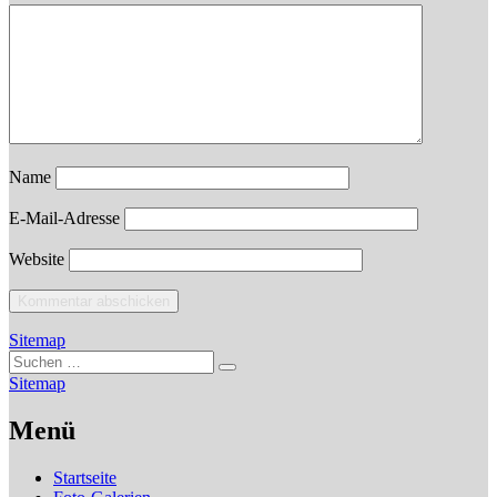
Name
E-Mail-Adresse
Website
Sitemap
Suchen
Suchen
nach:
Sitemap
Menü
Startseite