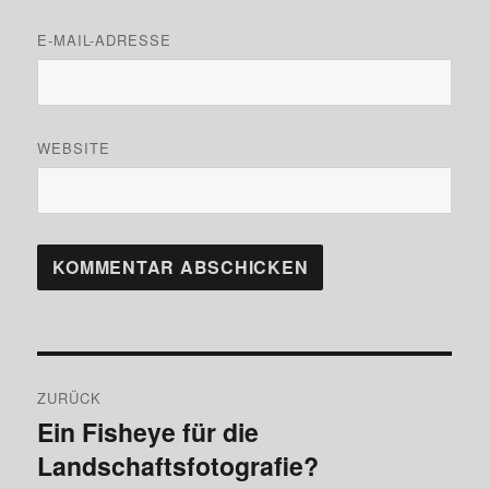
E-MAIL-ADRESSE
WEBSITE
Beitragsnavigation
ZURÜCK
Ein Fisheye für die
Vorheriger
Landschaftsfotografie?
Beitrag: