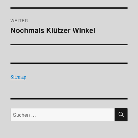
WEITER
Nochmals Klützer Winkel
Nächster
Beitrag:
Sitemap
SU
Suchen
nach: