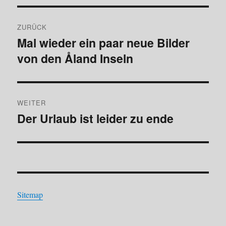
Beitragsnavigation
ZURÜCK
Mal wieder ein paar neue Bilder
Vorheriger
von den Åland Inseln
Beitrag:
WEITER
Der Urlaub ist leider zu ende
Nächster
Beitrag:
Sitemap