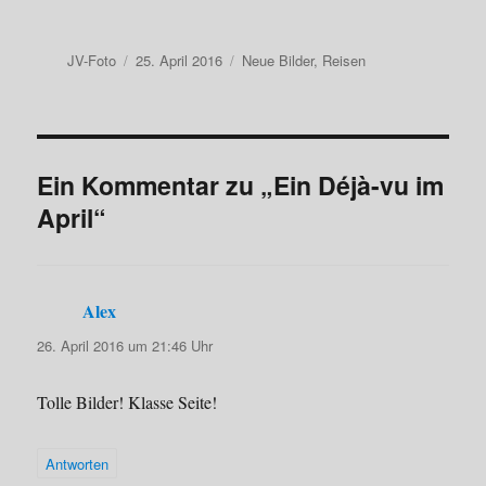
Autor
Veröffentlicht
Kategorien
JV-Foto
25. April 2016
Neue Bilder
,
Reisen
am
Ein Kommentar zu „Ein Déjà-vu im
April“
Alex
sagt:
26. April 2016 um 21:46 Uhr
Tolle Bilder! Klasse Seite!
Antworten