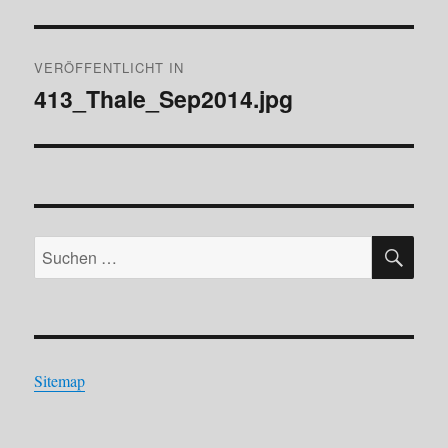
Beitragsnavigation
VERÖFFENTLICHT IN
413_Thale_Sep2014.jpg
SU
Suchen
nach:
Sitemap