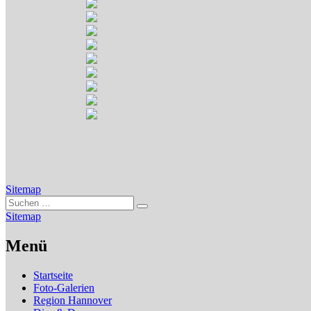
Sitemap
Suchen
Suchen
nach:
Sitemap
Menü
Startseite
Foto-Galerien
Region Hannover