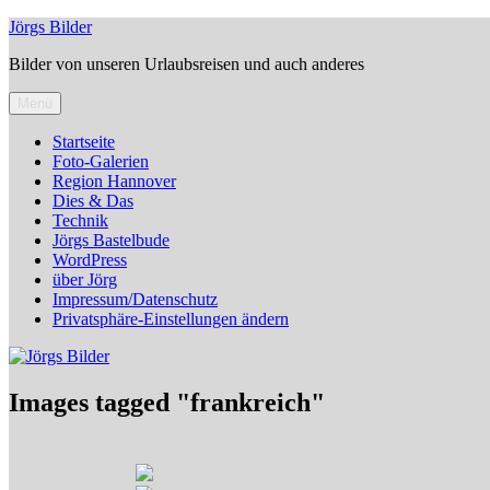
Zum
Jörgs Bilder
Inhalt
Bilder von unseren Urlaubsreisen und auch anderes
springen
Menü
Startseite
Foto-Galerien
Region Hannover
Dies & Das
Technik
Jörgs Bastelbude
WordPress
über Jörg
Impressum/Datenschutz
Privatsphäre-Einstellungen ändern
Images tagged "frankreich"