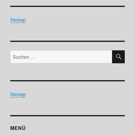
Sitemap
SU
Suchen
nach:
Sitemap
MENÜ