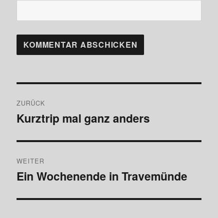
Beitragsnavigation
ZURÜCK
Kurztrip mal ganz anders
Vorheriger
Beitrag:
WEITER
Ein Wochenende in Travemünde
Nächster
Beitrag: