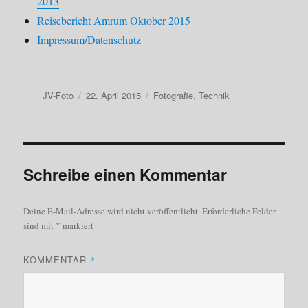
2013
Reisebericht Amrum Oktober 2015
Impressum/Datenschutz
Autor
Veröffentlicht
Kategorien
JV-Foto
22. April 2015
Fotografie
,
Technik
am
Schreibe einen Kommentar
Deine E-Mail-Adresse wird nicht veröffentlicht.
Erforderliche Felder
sind mit
*
markiert
KOMMENTAR
*