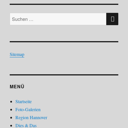
SU
Suchen
nach:
Sitemap
MENÜ
Startseite
Foto-Galerien
Region Hannover
Dies & Das