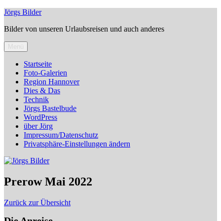
Zum
Jörgs Bilder
Inhalt
Bilder von unseren Urlaubsreisen und auch anderes
springen
Menü
Startseite
Foto-Galerien
Region Hannover
Dies & Das
Technik
Jörgs Bastelbude
WordPress
über Jörg
Impressum/Datenschutz
Privatsphäre-Einstellungen ändern
Prerow Mai 2022
Zurück zur Übersicht
Die Anreise