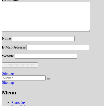
Name
E-Mail-Adresse
Website
Sitemap
Suchen
Suchen
nach:
Sitemap
Menü
Startseite