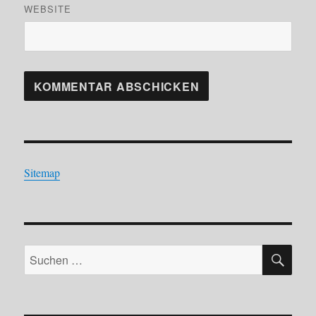
WEBSITE
Sitemap
SU
Suchen
nach: