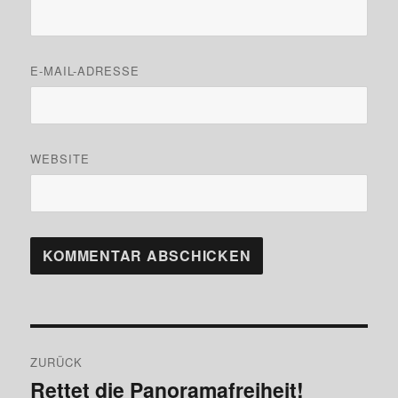
E-MAIL-ADRESSE
WEBSITE
Beitragsnavigation
ZURÜCK
Rettet die Panoramafreiheit!
Vorheriger