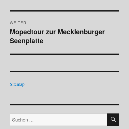
Beitrag:
WEITER
Mopedtour zur Mecklenburger
Nächster
Seenplatte
Beitrag:
Sitemap
SU
Suchen
nach: