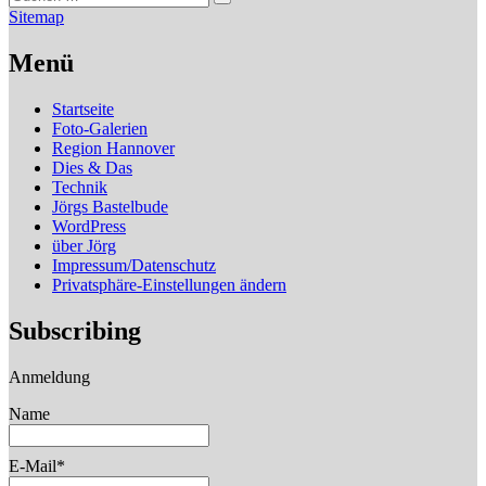
Suchen
nach:
Sitemap
Menü
Startseite
Foto-Galerien
Region Hannover
Dies & Das
Technik
Jörgs Bastelbude
WordPress
über Jörg
Impressum/Datenschutz
Privatsphäre-Einstellungen ändern
Subscribing
Anmeldung
Name
E-Mail*