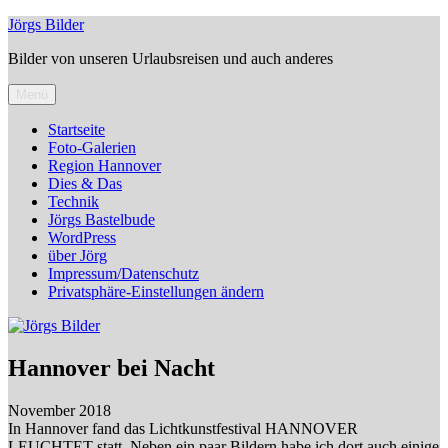
Zum
Jörgs Bilder
Inhalt
Bilder von unseren Urlaubsreisen und auch anderes
springen
Menü
Startseite
Foto-Galerien
Region Hannover
Dies & Das
Technik
Jörgs Bastelbude
WordPress
über Jörg
Impressum/Datenschutz
Privatsphäre-Einstellungen ändern
Hannover bei Nacht
November 2018
In Hannover fand das Lichtkunstfestival HANNOVER
LEUCHTET statt. Neben ein paar Bildern habe ich dort auch einige