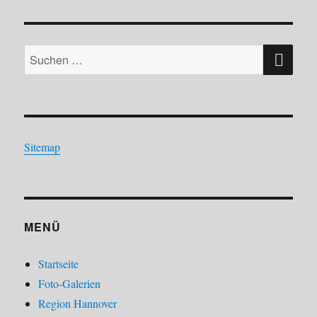
SU
Suchen
nach:
Sitemap
MENÜ
Startseite
Foto-Galerien
Region Hannover