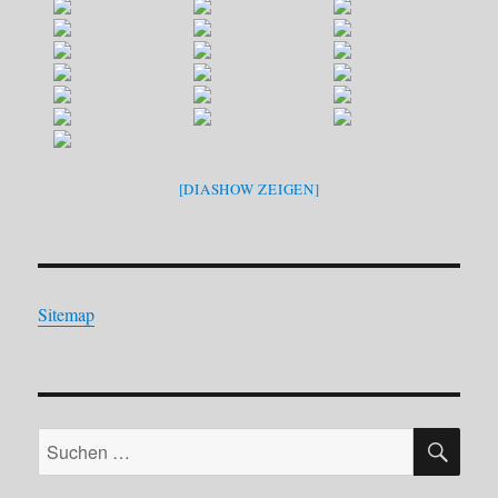
[DIASHOW ZEIGEN]
Sitemap
SU
Suchen
nach: