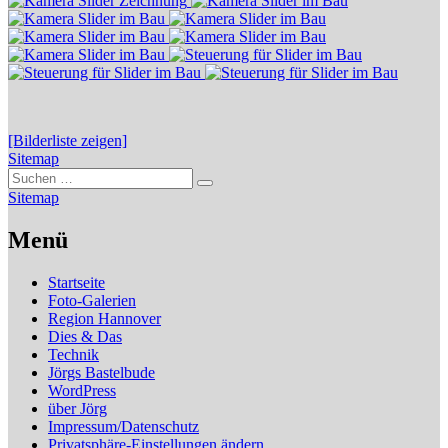
[Bilderliste zeigen]
Sitemap
Suchen
Suchen
nach:
Sitemap
Menü
Startseite
Foto-Galerien
Region Hannover
Dies & Das
Technik
Jörgs Bastelbude
WordPress
über Jörg
Impressum/Datenschutz
Privatsphäre-Einstellungen ändern