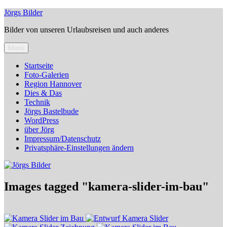
Zum
Jörgs Bilder
Inhalt
Bilder von unseren Urlaubsreisen und auch anderes
springen
Menü
Startseite
Foto-Galerien
Region Hannover
Dies & Das
Technik
Jörgs Bastelbude
WordPress
über Jörg
Impressum/Datenschutz
Privatsphäre-Einstellungen ändern
Images tagged "kamera-slider-im-bau"