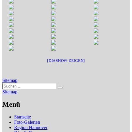
[DIASHOW ZEIGEN]
Sitemap
Suchen
Suchen
nach:
Sitemap
Menü
Startseite
Foto-Galerien
Region Hannover