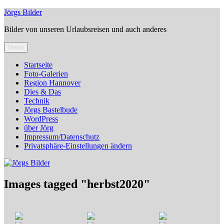
Zum
Jörgs Bilder
Inhalt
Bilder von unseren Urlaubsreisen und auch anderes
springen
Menü
Startseite
Foto-Galerien
Region Hannover
Dies & Das
Technik
Jörgs Bastelbude
WordPress
über Jörg
Impressum/Datenschutz
Privatsphäre-Einstellungen ändern
Images tagged "herbst2020"