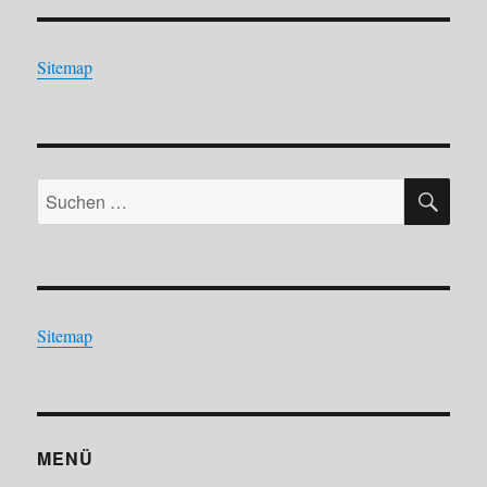
Sitemap
SU
Suchen
nach:
Sitemap
MENÜ