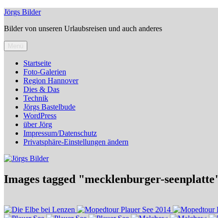
Zum
Jörgs Bilder
Inhalt
Bilder von unseren Urlaubsreisen und auch anderes
springen
Menü
Startseite
Foto-Galerien
Region Hannover
Dies & Das
Technik
Jörgs Bastelbude
WordPress
über Jörg
Impressum/Datenschutz
Privatsphäre-Einstellungen ändern
Images tagged "mecklenburger-seenplatte