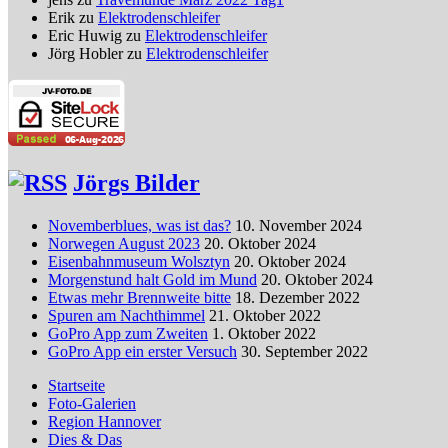
Erik
zu
Elektrodenschleifer
Eric Huwig
zu
Elektrodenschleifer
Jörg Hobler
zu
Elektrodenschleifer
Jörgs Bilder
Novemberblues, was ist das?
10. November 2024
Norwegen August 2023
20. Oktober 2024
Eisenbahnmuseum Wolsztyn
20. Oktober 2024
Morgenstund halt Gold im Mund
20. Oktober 2024
Etwas mehr Brennweite bitte
18. Dezember 2022
Spuren am Nachthimmel
21. Oktober 2022
GoPro App zum Zweiten
1. Oktober 2022
GoPro App ein erster Versuch
30. September 2022
Startseite
Foto-Galerien
Region Hannover
Dies & Das