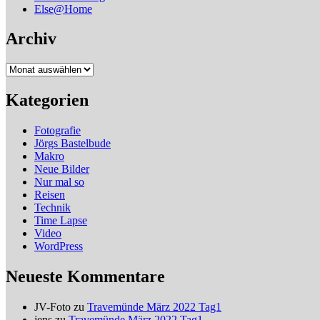
Else@Home
Archiv
Archiv
Kategorien
Fotografie
Jörgs Bastelbude
Makro
Neue Bilder
Nur mal so
Reisen
Technik
Time Lapse
Video
WordPress
Neueste Kommentare
JV-Foto
zu
Travemünde März 2022 Tag1
jens
zu
Travemünde März 2022 Tag1