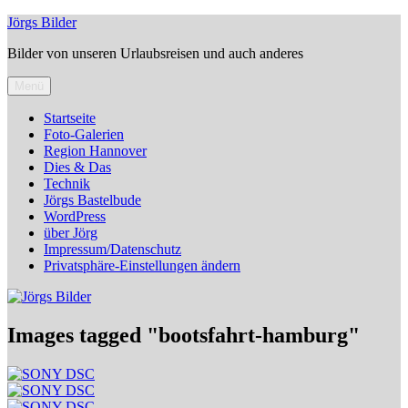
Zum
Jörgs Bilder
Inhalt
Bilder von unseren Urlaubsreisen und auch anderes
springen
Menü
Startseite
Foto-Galerien
Region Hannover
Dies & Das
Technik
Jörgs Bastelbude
WordPress
über Jörg
Impressum/Datenschutz
Privatsphäre-Einstellungen ändern
Images tagged "bootsfahrt-hamburg"