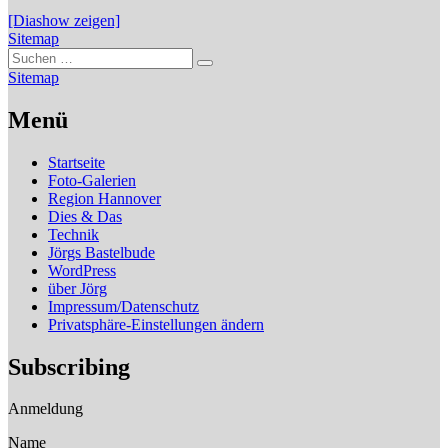
[Diashow zeigen]
Sitemap
Suchen
Suchen
nach:
Sitemap
Menü
Startseite
Foto-Galerien
Region Hannover
Dies & Das
Technik
Jörgs Bastelbude
WordPress
über Jörg
Impressum/Datenschutz
Privatsphäre-Einstellungen ändern
Subscribing
Anmeldung
Name